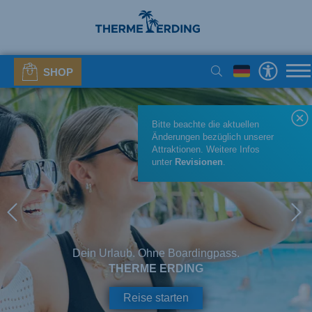
SHOP
Bitte beachte die aktuellen
Änderungen bezüglich unserer
Attraktionen. Weitere Infos
unter
Revisionen
.
Dein Urlaub. Ohne Boardingpass.
THERME ERDING
Reise starten