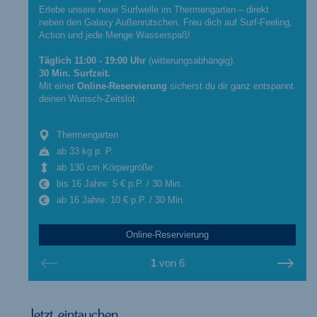
Erlebe unsere neue Surfwelle im Thermengarten – direkt
neben den Galaxy Außenrutschen. Freu dich auf Surf-Feeling,
Action und jede Menge Wasserspaß!
Täglich 11:00 - 19:00 Uhr
(witterungsabhängig).
30 Min. Surfzeit.
Mit einer
Online-Reservierung
sicherst du dir ganz entspannt
deinen Wunsch-Zeitslot.
Thermengarten
ab 33 kg p. P.
ab 130 cm Körpergröße
bis 16 Jahre: 5 € p.P. / 30 Min.
ab 16 Jahre: 10 € p.P. / 30 Min.
Online-Reservierung
1
von
6
Jetzt eintauchen